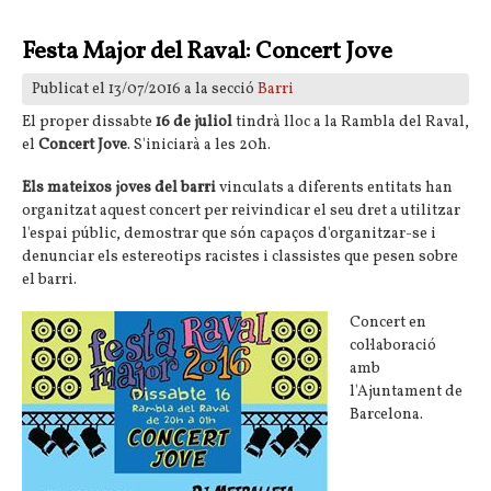
Festa Major del Raval: Concert Jove
Publicat el 13/07/2016 a la secció
Barri
El proper dissabte
16 de juliol
tindrà lloc a la Rambla del Raval,
el
Concert Jove
. S'iniciarà a les 20h.
Els mateixos joves del barri
vinculats a diferents entitats han
organitzat aquest concert per reivindicar el seu dret a utilitzar
l'espai públic, demostrar que són capaços d'organitzar-se i
denunciar els estereotips racistes i classistes que pesen sobre
el barri.
Concert en
col·laboració
amb
l'Ajuntament de
Barcelona.