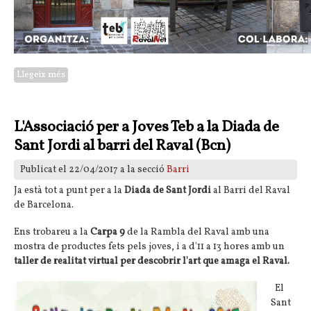
Llegeix més
sobre Estrena del curtmetratge: La vida fora del món
L'Associació per a Joves Teb a la Diada de
Sant Jordi al barri del Raval (Bcn)
Publicat el 22/04/2017 a la secció
Barri
Ja està tot a punt per a la
Diada de Sant Jordi
al Barri del Raval
de Barcelona.
Ens trobareu a la
Carpa 9
de la Rambla del Raval amb una
mostra de productes fets pels joves, i a d'11 a 13 hores amb un
taller de realitat virtual per descobrir l'art que amaga el Raval.
El
Sant