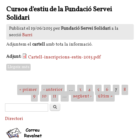
Cursos d'estiu de la Fundació Servei
Solidari
Publicat el 19/06/2015 per
Fundació Servei Solidari
a la
secció
Barri
Adjuntem el
cartell
amb tota la informació.
Adjunt:
Cartell-inscripcions-estiu-2015.pdf
Llegeix més
sobre Cursos d'estiu de la Fundació Servei Solidari
Pàgines
« primer
‹ anterior
…
3
4
5
6
7
8
9
10
11
…
següent ›
últim »
Formulari de cerca
Cerca
Directori