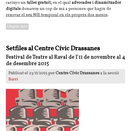
carinyo un
taller gratuit,
en el qual
advocades i dinamitzador
digitals
donarem un cop de má a persones que hagin de
renovar el seu NIE temporal en els propers dos mesos
.
Llegeix més
sobre Formació pràctica per la renovació NIE temporal
Setfiles al Centre Cívic Drassanes
Festival de Teatre al Raval de l'11 de novembre al 4
de desembre 2015
Publicat el 23/11/2015 per
Centre Cívic Drassanes
a la secció
Barri