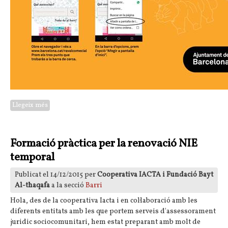
Llegeix més
sobre Ravalnet ja és una entitat amiga del comerç del barri
del Raval
Formació pràctica per la renovació NIE
temporal
Publicat el 14/12/2015 per
Cooperativa IACTA i Fundació Bayt
Al-thaqafa
a la secció
Barri
Hola, des de la cooperativa Iacta i en col·laboració amb les
diferents entitats amb les que portem serveis d'assessorament
juridic sociocomunitari, hem estat preparant amb molt de