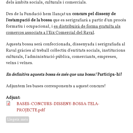
dels àmbits socials, culturals i comercials.
Des de la Fundació hem llançat un
concurs pel disseny de
l'estampació de la bossa
que es serigrafiarà a partir d'un procés
formatiu i ocupacional, i
es distribuirà de forma gratuïta als
comerços associats a l'Eix Comercial del Raval
.
Aquesta bossa serà confeccionada, dissenyada i serigrafiada al
Raval gràcies al treball col·lectiu d'entitats socials, institucions
culturals, l'administració pública, comerciants, empreses,
veïns i veïnes.
En definitiva aquesta bossa és més que una bossa!
Participa-hi!
Adjuntem les bases corresponents a aquest concurs!
Adjunt:
BASES-CONCURS-DISSENY-BOSSA-TELA-
PROJECTE.pdf
Llegeix més
sobre Concurs: Disseny estampació de la bossa km0 del
Raval de Barcelona