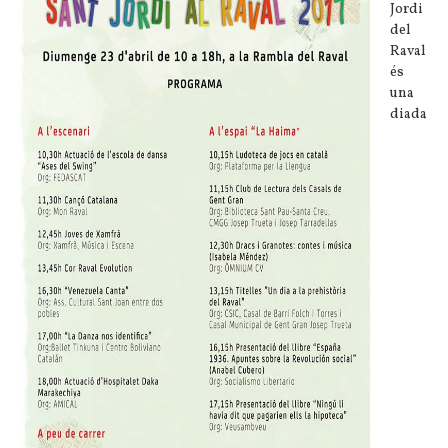
Jordi
del
Raval
és
una
diada