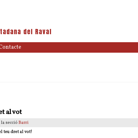
tadana del Raval
Contacte
et al vot
 la secció
Barri
 teu dret al vot!