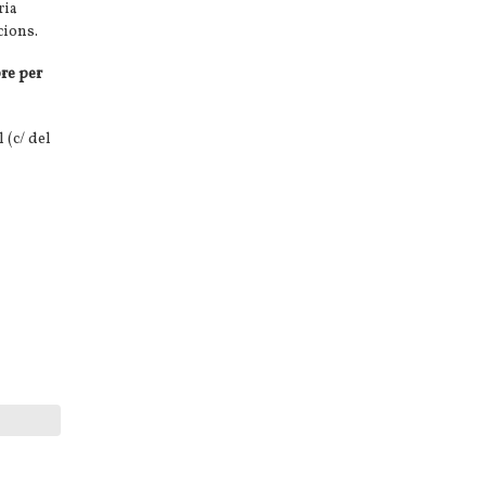
ria
cions.
re per
 (c/ del