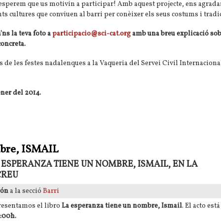
esperem que us motivin a participar! Amb aquest projecte, ens agrada
nts cultures que conviuen al barri per conèixer els seus costums i tradi
a'ns la teva foto a
participacio@sci-cat.org
amb una breu explicació sob
concreta.
de les festes nadalenques a la Vaqueria del Servei Civil Internacional
ener del 2014.
 a joves: El Nadal al Raval
mbre, ISMAIL
 ESPERANZA TIENE UN NOMBRE, ISMAIL, EN LA
CREU
rón
a la secció
Barri
resentamos el libro
La esperanza tiene un nombre, Ismail
. El acto está
9:00h.