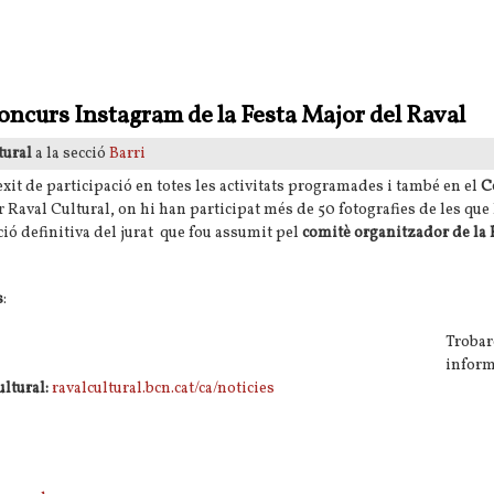
nombre, ISMAIL
oncurs Instagram de la Festa Major del Raval
tural
a la secció
Barri
èxit de participació en totes les activitats programades i també en el
C
 Raval Cultural, on hi han participat més de 50 fotografies de les que 
ió definitiva del jurat que fou assumit pel
comitè organitzador de la 
s
:
Trobar
inform
ultural:
ravalcultural.bcn.cat/ca/noticies