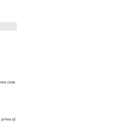
ebres com
 joves al