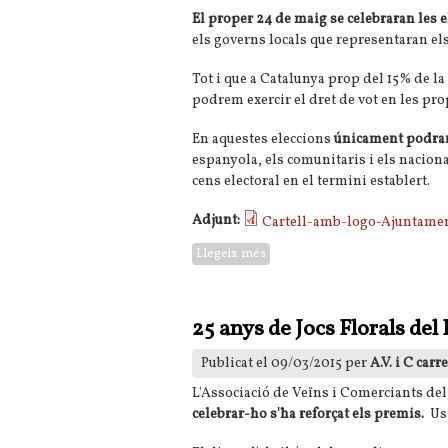
El proper 24 de maig se celebraran les e
els governs locals que representaran el
Tot i que a Catalunya prop del 15% de l
podrem exercir el dret de vot en les pro
En aquestes eleccions
únicament podran
espanyola, els comunitaris i els nacion
cens electoral en el termini establert.
Adjunt:
Cartell-amb-logo-Ajuntamen
Llegeix més
sobre Reflexió: Exerceix el teu d
25 anys de Jocs Florals del
Publicat el 09/03/2015 per
A.V. i C carr
L'Associació de Veïns i Comerciants del 
celebrar-ho s'ha reforçat els premis.
Us