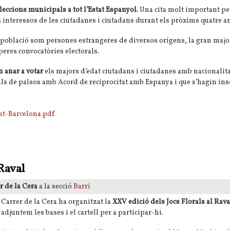
leccions municipals a tot l’Estat Espanyol.
Una cita molt important per
s interessos de les ciutadanes i ciutadans durant els pròxims quatre a
a població som persones estrangeres de diversos orígens, la gran majo
peres convocatòries electorals.
 anar a votar
els majors d’edat ciutadans i ciutadanes amb nacionalit
als de països amb Acord de reciprocitat amb Espanya i que s’hagin insc
t-Barcelona.pdf
ret al vot
 Raval
er de la Cera
a la secció
Barri
Carrer de la Cera ha organitzat la
XXV edició dels Jocs Florals al Raval
 adjuntem les bases i el cartell per a participar-hi.