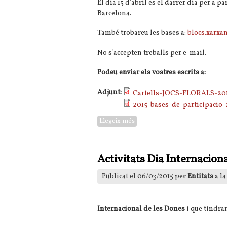
El dia 15 d'abril és el darrer dia per a 
Barcelona.
També trobareu les bases a:
blocs.xarxan
No s’accepten treballs per e-mail.
Podeu enviar els vostres escrits a:
Adjunt:
Cartells-JOCS-FLORALS-201
2015-bases-de-participacio-
Llegeix més
sobre 25 anys de Jocs Florals de
Activitats Dia Internaciona
Publicat el 06/03/2015 per
Entitats
a la
Internacional de les Dones
i que tindran