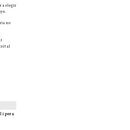
 a elegir
nys.
ria no
at
rit al
 i per a