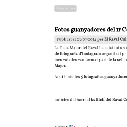
Llegeix més
sobre La esperanza tiene un 
Fotos guanyadores del 1r C
Publicat el 23/07/2014 per
El Raval Cul
La Festa Major del Raval ha estat tot un 
de fotografia d'Instagram
organitzat per
més votades van formar part de la selecc
Major
.
Aquí teniu les
5 fotografies guanyadore
notícies del barri al
butlletí del Raval C