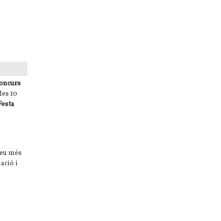
oncurs
les 10
Festa
eu més
ació i