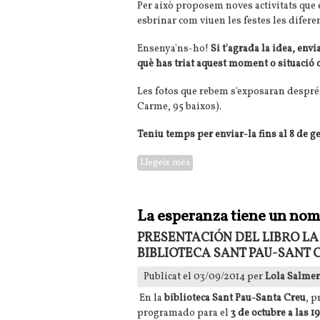
Per això proposem noves activitats que 
esbrinar com viuen les festes les difere
Ensenya'ns-ho!
Si t'agrada la idea, envi
què has triat aquest moment o situació 
Les fotos que rebem s'exposaran després 
Carme, 95 baixos).
Teniu temps per enviar-la fins al 8 de g
Llegeix més
sobre Concurs fotogràfic adreçat
La esperanza tiene un no
PRESENTACIÓN DEL LIBRO LA
BIBLIOTECA SANT PAU-SANT 
Publicat el 03/09/2014 per
Lola Salme
En la
biblioteca Sant Pau-Santa Creu
, p
programado para el
3 de octubre a las 1