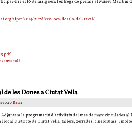
participar-hi i el 10 de maig serà l'entrega de premis al Museu Marítim 
et.org/aipcc/2015/01/28/xxv-jocs-florals-del-raval/
5.pdf
25anys.pdf
l Raval
l de les Dones a Ciutat Vella
 secció
Barri
Adjuntem la
programació d'activitats
del mes de març vinculades al
 lloc al Districte de Ciutat Vella: tallers, xerrades, cinefòrums, i molt