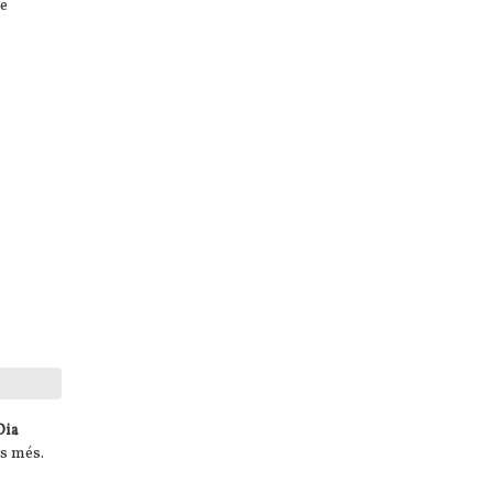
de
Dia
es més.