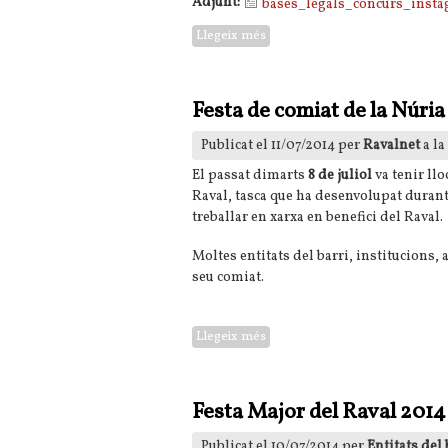
Adjunt:
bases_legals_concurs_insta
Llegeix més
sobre Fotos guanyadores del 1r
Festa de comiat de la Núria
Publicat el 11/07/2014 per
Ravalnet
a la
El passat dimarts
8 de juliol
va tenir llo
Raval, tasca que ha desenvolupat duran
treballar en xarxa en benefici del Raval.
Moltes entitats del barri, institucion
seu comiat.
Llegeix més
sobre Festa de comiat de la Núri
Festa Major del Raval 2014
Publicat el 10/07/2014 per
Entitats del 