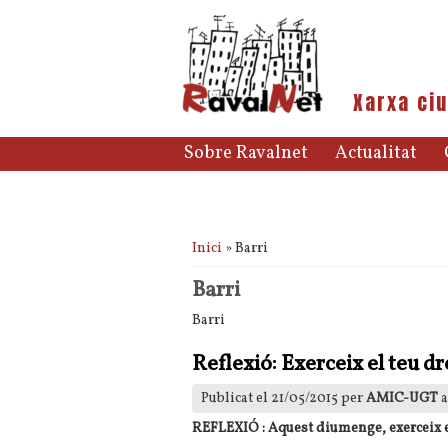
Xarxa ciu
Sobre Ravalnet
Actualitat
Esteu aquí
Inici
» Barri
Barri
Barri
Reflexió: Exerceix el teu dr
Publicat el 21/05/2015 per
AMIC-UGT
a
REFLEXIÓ : Aquest diumenge, exerceix el