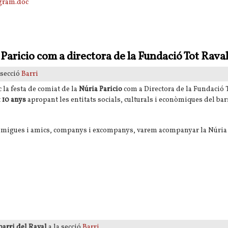
gram.doc
 Concurs Instagram de la Festa Major del Raval
 Paricio com a directora de la Fundació Tot Rava
 secció
Barri
c la festa de comiat de la
Núria Paricio
com a Directora de la Fundació 
t
10 anys
apropant les entitats socials, culturals i econòmiques del barr
s, amigues i amics, companys i excompanys, varem acompanyar la Núria 
a Paricio com a directora de la Fundació Tot Raval
barri del Raval
a la secció
Barri