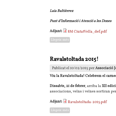
Laia Baltièrrez
Punt d’Informació i Atenció a les Dones
Adjunt:
8M CiutatVella_def.pdf
Llegeix més
sobre Activitats Dia Internacion
Ravalstoltada 2015!
Publicat el 10/02/2015 per
Associació J
Viu la Ravalstoltada! Celebrem el carne
Dissabte, 21 de febrer
, arriba la
XII edic
associacions, veïns i veïnes sortiran per
Adjunt:
Ravalstoltada-2015.pdf
Llegeix més
sobre Ravalstoltada 2015!