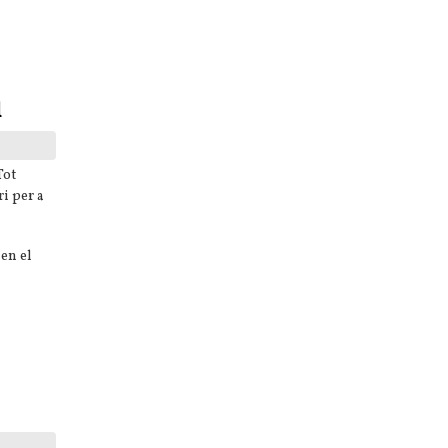
l
Tot
i per a
en el