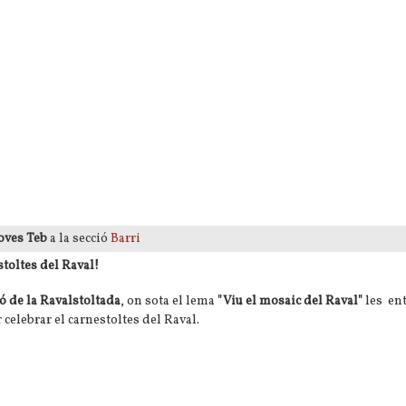
al de les Dones a Ciutat Vella
oves Teb
a la secció
Barri
stoltes del Raval!
ió de la Ravalstoltada
, on sota el lema
"Viu el mosaic del Raval"
les
ent
 celebrar el carnestoltes del Raval.