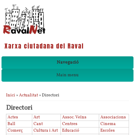
Xarxa ciutadana del Raval
Navegació
Main menu
Esteu aquí
Inici
»
Actualitat
» Directori
Directori
Actes
Art
Assoc. Veïns
Associacions
Ball
Cant
Centres
Cinema
Comerç
Cultura i Art
Educació
Escoles