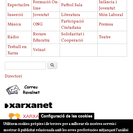
Formació On-
Infància i
Espectacles
Futbol Sala
line
Joventut
Inserció
Joventut
Literatura
Món Laboral
Participació
Música
ONG
Premsa
Ciutadana
Recurs
Solidaritat i
Ràdio
Teatre
Educatiu
Cooperació
Treball en
Veïnat
Xarxa
Formulari de cerca
Cerca
Directori
Configuració de les cookies
Utilitzem cookies pròpies i de tercers per a millorar els nostres serveis i
mostrar-li publicitat relacionada amb les seves preferències mitjançant l’anàlisi