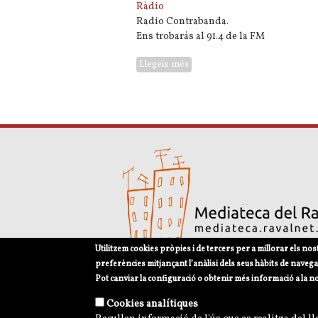
Ràdio
Radio Contrabanda.
Ens trobarás al 91.4 de la FM
Llegeix més
sobre 91.4 Fm Contrabanda
Utilitzem cookies pròpies i de tercers per a millorar els nos
preferències mitjançant l’anàlisi dels seus hàbits de navega
Pot canviar la configuració o obtenir més informació a la n
Avís legal
Política de privacitat i norme
Cookies analítiques