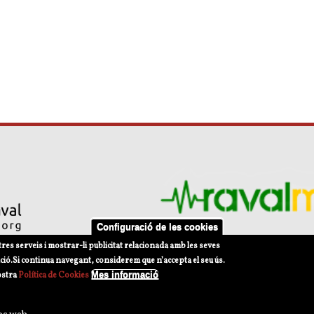
Configuració de les cookies
tres serveis i mostrar-li publicitat relacionada amb les seves
ció.
Si continua navegant, considerem que n’accepta el seu ús.
Mes informació
ostra
Política de Cookies
s d'ús
Política de privacitat Xarxes Socials
Política de Cookies