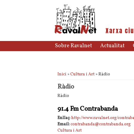
Xarxa ciu
Sobre Ravalnet
Actualitat
Esteu aquí
Inici
»
Cultura i Art
» Ràdio
Ràdio
Ràdio
91.4 Fm Contrabanda
Enllaç:
http://www.ravalnet.org/contrab
Email:
contrabanda@contrabanda.org
Cultura i Art