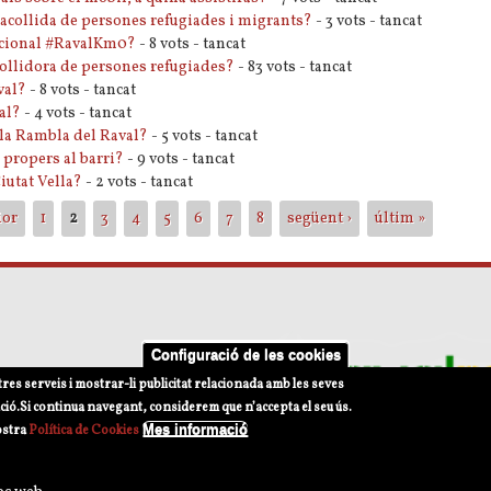
l'acollida de persones refugiades i migrants?
- 3 vots - tancat
pacional #RavalKm0?
- 8 vots - tancat
collidora de persones refugiades?
- 83 vots - tancat
val?
- 8 vots - tancat
val?
- 4 vots - tancat
a la Rambla del Raval?
- 5 vots - tancat
propers al barri?
- 9 vots - tancat
iutat Vella?
- 2 vots - tancat
ior
1
2
3
4
5
6
7
8
següent ›
últim »
Configuració de les cookies
tres serveis i mostrar-li publicitat relacionada amb les seves
ció.
Si continua navegant, considerem que n’accepta el seu ús.
Mes informació
ostra
Política de Cookies