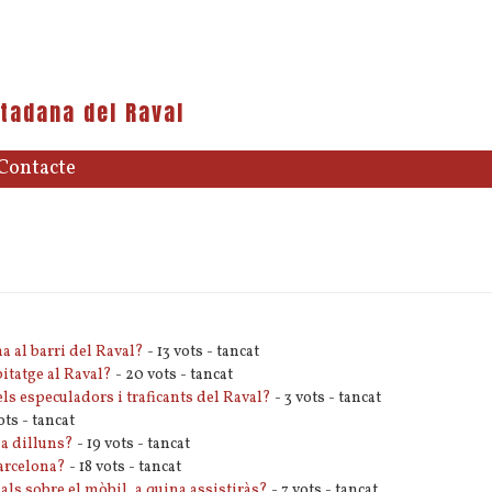
tadana del Raval
Contacte
a al barri del Raval?
- 13 vots - tancat
itatge al Raval?
- 20 vots - tancat
els especuladors i traficants del Raval?
- 3 vots - tancat
ots - tancat
da dilluns?
- 19 vots - tancat
Barcelona?
- 18 vots - tancat
als sobre el mòbil, a quina assistiràs?
- 7 vots - tancat