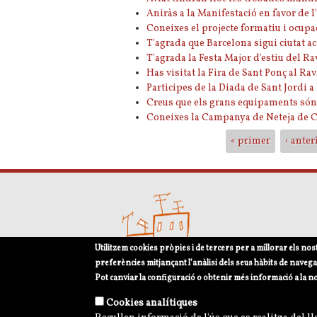
Aniràs a la Manifestació en favor de 
Coneixes el projecte formatiu i ocu
T'agrada que Barcelona sigui ciutat a
T'agrada la Festa Major d'estiu del Ra
Has visitat la Fira de Sant Ponç al Ra
Participes de la Diada de Sant Jordi 
Creus que els grans equipaments són 
Coneixes la Campanya de Neteja de C
Pàgines
« primer
‹ anter
Utilitzem cookies pròpies i de tercers per a millorar els nos
preferències mitjançant l’anàlisi dels seus hàbits de navega
Pot canviar la configuració o obtenir més informació a la n
Cookies analítiques