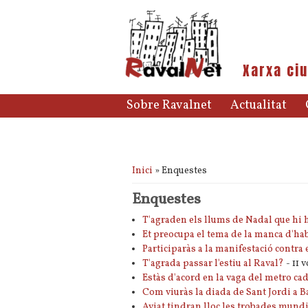
Xarxa ciu
Sobre Ravalnet
Actualitat
Esteu aquí
Inici
» Enquestes
Enquestes
T'agraden els llums de Nadal que hi h
Et preocupa el tema de la manca d'hab
Participaràs a la manifestació contra 
T'agrada passar l'estiu al Raval?
- 11 v
Estàs d'acord en la vaga del metro ca
Com viuràs la diada de Sant Jordi a 
Aviat tindran lloc les trobades mundi