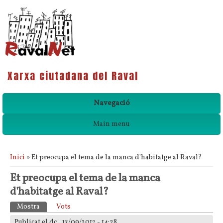
Xarxa ciutadana del Raval
Navegació
Main menu
Esteu aquí
Inici
» Et preocupa el tema de la manca d'habitatge al Raval?
Et preocupa el tema de la manca
d'habitatge al Raval?
Pestanyes primàries
Mostra
(pestanya activa)
Vots
Publicat el dc., 13/09/2017 - 14:28