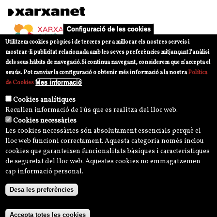
Configuració de les cookies
Utilitzem cookies pròpies i de tercers per a millorar els nostres serveis i
mostrar-li publicitat relacionada amb les seves preferències mitjançant l’anàlisi
dels seus hàbits de navegació.
Si continua navegant, considerem que n’accepta el
seu ús. Pot canviar la configuració o obtenir més informació a la nostra
Política
Mes informació
de Cookies
Cookies analítiques
Recullen informació de l'ús que es realitza del lloc web.
Cookies necessàries
Les cookies necessàries són absolutament essencials perquè el
lloc web funcioni correctament. Aquesta categoria només inclou
cookies que garanteixen funcionalitats bàsiques i característiques
de seguretat del lloc web. Aquestes cookies no emmagatzemen
cap informació personal.
Desa les preferències
Avís legal
Política de privacitat i normes d'ús
Política de privacitat Xarxes Socials
Accepta totes les cookies
Política de Cookies