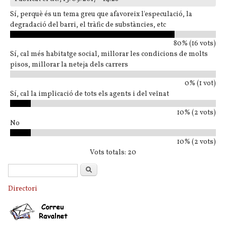
Sí, perquè és un tema greu que afavoreix l'especulació, la
degradació del barri, el tràfic de substàncies, etc
80% (16 vots)
Sí, cal més habitatge social, millorar les condicions de molts
pisos, millorar la neteja dels carrers
0% (1 vot)
Sí, cal la implicació de tots els agents i del veïnat
10% (2 vots)
No
10% (2 vots)
Vots totals: 20
Formulari de cerca
Cerca
Directori