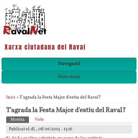
Xarxa ciutadana del Raval
Navegació
Main menu
Esteu aquí
Inici
» T'agrada la Festa Major d'estiu del Raval?
T'agrada la Festa Major d'estiu del Raval?
Pestanyes primàries
Mostra
(pestanya activa)
Vots
Publicat el dl., 08/06/2015 - 13:16