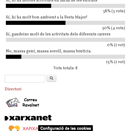
Sí, hi ha moltes activitats en xarxa de les entitats
38% (3 vots)
Sí, hi ha molt bon ambient a la Festa Major!
50% (4 vots)
Sí, gaudeixo molt de les activitats dels diferents carrers
0% (1 vot)
No, massa gent, massa soroll, massa brutícia.
13% (1 vot)
Vots totals: 8
Formulari de cerca
Cerca
Directori
Configuració de les cookies