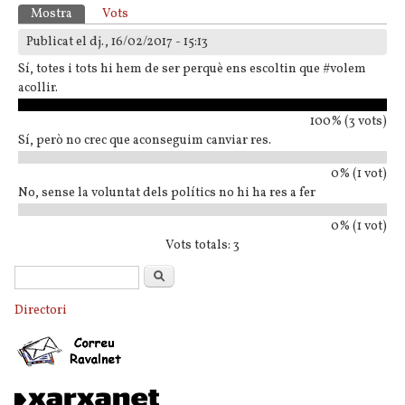
Pestanyes primàries
Mostra
(pestanya activa)
Vots
Publicat el dj., 16/02/2017 - 15:13
Sí, totes i tots hi hem de ser perquè ens escoltin que #volem
acollir.
100% (3 vots)
Sí, però no crec que aconseguim canviar res.
0% (1 vot)
No, sense la voluntat dels polítics no hi ha res a fer
0% (1 vot)
Vots totals: 3
Formulari de cerca
Cerca
Directori