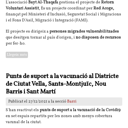
L'associació
Bayt Al-Thaqafa
gestiona el projecte de
Retorn
Voluntari Assistit
, És un projecte coordinat per
Red Acoge,
finançat pel Ministeri d'Inclusió, Seguretat Social i Migracions
i el Fons D'Asil, Migració i Integració (FAMI).
El projecte es dirigeix a
persones migrades vulnerabilitzades
que desitgen tornar al país d'origen, i
no disposen de recursos
per fer-ho.
Llegeix més
sobre Projecte Retorn Voluntari Assistit gestionat per Bayt
Al-Thaqafa
Punts de suport a la vacunació al Districte
de Ciutat Vella, Sants-Montjuïc, Nou
Barris i Sant Martí
Publicat el 27/12/2021 a la secció
Barri
S'han reactivat els
punts de suport a la vacunació de la Covid19
en set espais repartits per les zones amb menys cobertura
vacunal de la ciutat.