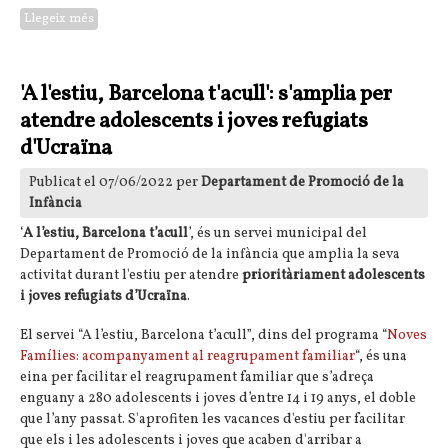
Llegeix més
sobre Encesa de llums al barri del Raval de Barcelona
'A l'estiu, Barcelona t'acull': s'amplia per
atendre adolescents i joves refugiats
d'Ucraïna
Publicat el 07/06/2022 per
Departament de Promoció de la
Infància
‘
A l’estiu, Barcelona t’acull
’, és un servei municipal del
Departament de Promoció de la infància que amplia la seva
activitat durant l'estiu per atendre
prioritàriament adolescents
i joves refugiats d’Ucraïna
.
El servei “A l’estiu, Barcelona t’acull”, dins del programa “
Noves
Famílies: acompanyament al reagrupament familiar
“, és una
eina per facilitar el reagrupament familiar que s’adreça
enguany a 280 adolescents i joves d’entre 14 i 19 anys, el doble
que l’any passat. S'aprofiten les vacances d'estiu per facilitar
que els i les adolescents i joves que acaben d'arribar a