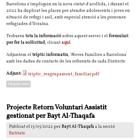
Barcelona s'impliquin en la nova ciutat d'acollida, i durant el
2022 ha duplicat les places per atendre adolescents i joves en
situació de refugi i asil, amb especial atenció a les persones
refugiades d’Ucraïna.
Trobareu
tota la informació
sobre aquest servei i el
formulari
per fer la sol·licitud
, clicant
aquí
.
Adjuntem el
tríptic informatiu
, 'Noves Famílies a Barcelona'
amb les dades de contacte de les referents de cada Districte.
Adjunt:
triptic_reagrupament_familiar.pdf
Llegeix més
sobre 'A l'estiu, Barcelona t'acull': s'amplia per atendre
adolescents i joves refugiats d'Ucraïna
Projecte Retorn Voluntari Assistit
gestionat per Bayt Al-Thaqafa
Publicat el 13/05/2022 per
Bayt Al-Thaqafa
a la secció
Entitats