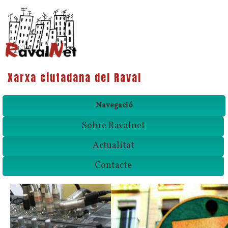
Xarxa ciutadana del Raval
Navegació
Sobre Ravalnet
Actualitat
Contacte