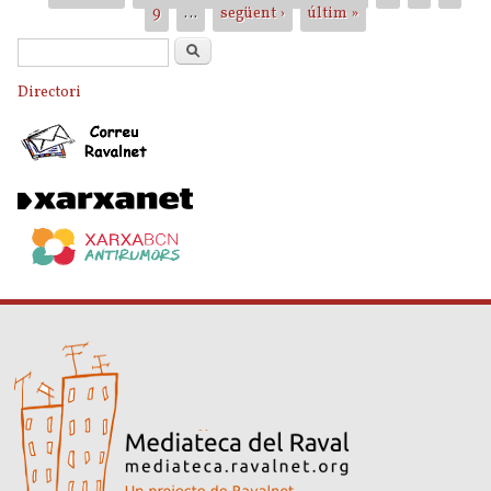
9
…
següent ›
últim »
Formulari de cerca
Cerca
Directori