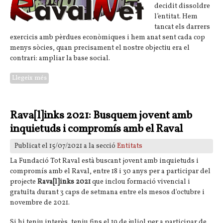
decidit dissoldre
l’entitat. Hem
tancat els darrers
exercicis amb pèrdues econòmiques i hem anat sent cada cop
menys sòcies, quan precisament el nostre objectiu era el
contrari: ampliar la base social.
Llegeix més
sobre Comunicat de Ravalnet, la xarxa ciutadana del Raval
Rava[l]inks 2021: Busquem jovent amb
inquietuds i compromís amb el Raval
Publicat el 15/07/2021 a la secció
Entitats
La Fundació Tot Raval està buscant jovent amb inquietuds i
compromís amb el Raval, entre 18 i 30 anys per a participar del
projecte
Rava[l]inks 2021
que inclou formació vivencial i
gratuïta durant 3 caps de setmana entre els mesos d'octubre i
novembre de 2021.
Si hi teniu interès, teniu fins el 19 de juliol per a participar de