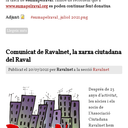
la tasca de
#sumapelraval.
També us recordem que a
www.sumapelraval.org
es poden continuar fent donatius
.
Adjunt:
#sumapelraval_juliol 2021.png
Llegeix més
sobre Suma pel Raval
Comunicat de Ravalnet, la xarxa ciutadana
del Raval
Publicat el 20/07/2021 per
Ravalnet
a la secció
Ravalnet
Després de 23
anys d’activitat,
les sòcies i els
socis de
l’Associació
Ciutadana
Ravalnet hem