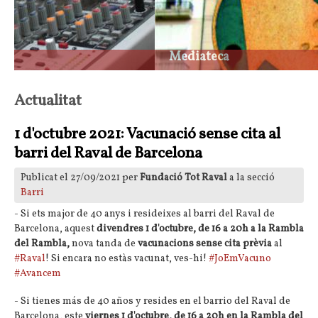
Ravalmedia
Actualitat
1 d'octubre 2021: Vacunació sense cita al
barri del Raval de Barcelona
Publicat el 27/09/2021 per
Fundació Tot Raval
a la secció
Barri
- Si ets major de 40 anys i resideixes al barri del Raval de
Barcelona, aquest
divendres 1 d'octubre, de 16 a 20h a la Rambla
del Rambla,
nova tanda de
vacunacions sense cita prèvia
al
#Raval
! Si encara no estàs vacunat, ves-hi!
#JoEmVacuno
#Avancem
- Si tienes más de 40 años y resides en el barrio del Raval de
Barcelona, este
viernes 1 d'octubre, de 16 a 20h en la Rambla del