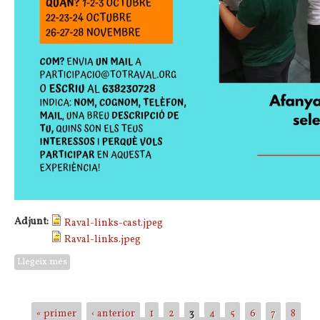
Adjunt:
Raval-links-cast.jpeg
Raval-links.jpeg
Llegeix més
sobre Rava[l]inks 2021: Busquem jovent amb inquietuds i
compromís amb el Raval
Pàgines
« primer
‹ anterior
1
2
3
4
5
6
7
8