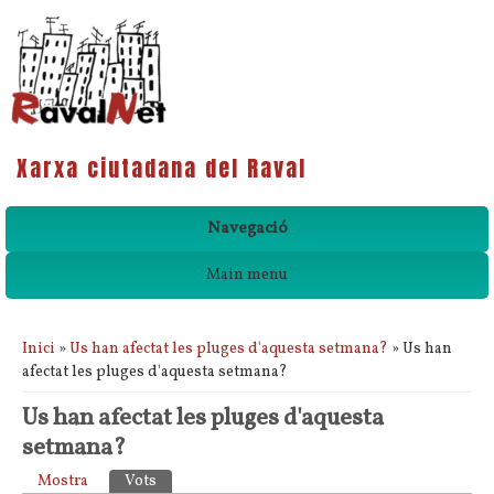
Xarxa ciutadana del Raval
Navegació
Main menu
Esteu aquí
Inici
»
Us han afectat les pluges d'aquesta setmana?
» Us han
afectat les pluges d'aquesta setmana?
Us han afectat les pluges d'aquesta
setmana?
Pestanyes primàries
Mostra
Vots
(pestanya activa)