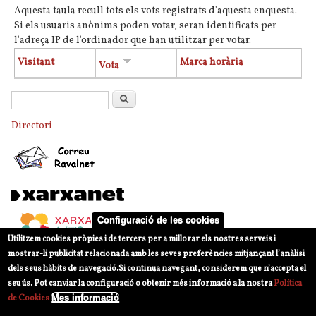
Aquesta taula recull tots els vots registrats d'aquesta enquesta.
Si els usuaris anònims poden votar, seran identificats per
l'adreça IP de l'ordinador que han utilitzar per votar.
Visitant
Marca horària
Vota
Formulari de cerca
Cerca
Directori
Configuració de les cookies
Utilitzem cookies pròpies i de tercers per a millorar els nostres serveis i
mostrar-li publicitat relacionada amb les seves preferències mitjançant l’anàlisi
dels seus hàbits de navegació.
Si continua navegant, considerem que n’accepta el
seu ús. Pot canviar la configuració o obtenir més informació a la nostra
Política
Mes informació
de Cookies