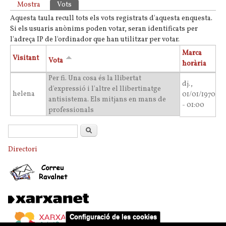
Pestanyes primàries
Mostra
Vots
(pestanya activa)
Aquesta taula recull tots els vots registrats d'aquesta enquesta.
Si els usuaris anònims poden votar, seran identificats per
l'adreça IP de l'ordinador que han utilitzar per votar.
Marca
Visitant
Vota
horària
Per fi. Una cosa és la llibertat
dj.,
d'expressió i l'altre el llibertinatge
helena
01/01/1970
antisistema. Els mitjans en mans de
- 01:00
professionals
Formulari de cerca
Cerca
Directori
Configuració de les cookies