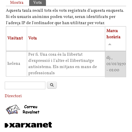
Pestanyes primàries
Mostra
Vots
(pestanya activa)
Aquesta taula recull tots els vots registrats d'aquesta enquesta.
Si els usuaris anònims poden votar, seran identificats per
l'adreça IP de l'ordinador que han utilitzar per votar.
Marca
horària
Visitant
Vota
Per fi. Una cosa és la llibertat
dj.,
d'expressió i l'altre el llibertinatge
helena
01/01/1970
antisistema. Els mitjans en mans de
- 01:00
professionals
Formulari de cerca
Cerca
Directori