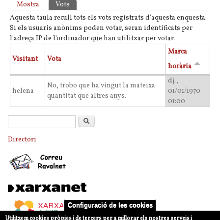
Pestanyes primàries
Mostra
Vots
(pestanya activa)
Aquesta taula recull tots els vots registrats d'aquesta enquesta.
Si els usuaris anònims poden votar, seran identificats per
l'adreça IP de l'ordinador que han utilitzar per votar.
Marca
Visitant
Vota
horària
dj.,
No, trobo que ha vingut la mateixa
helena
01/01/1970 -
quantitat que altres anys.
01:00
Formulari de cerca
Cerca
Directori
Configuració de les cookies
Utilitzem cookies pròpies i de tercers per a millorar els nostres serveis i