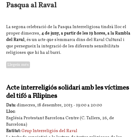
Pasqua al Raval
La segona celebració de la Pasqua Interreligiosa tindrà lloc el
proper dimecres,
4 de juny, a partir de les 19 hores, a la Rambla
del Raval
, és un acte que s’emmarca dins del Raval Cultural i
que persegueix la integració de les diferents sensibilitats
religioses que hi ha al barri.
Llegeix més
sobre 2ona celebració interreligiosa de la Pasqua al Raval
Acte interreligiós solidari amb les víctimes
del tifó a Filipines
Data:
dimecres, 18 desembre, 2013 -
19:00
a
20:00
Lloc:
Església Protestant Barcelona Centre (C. Tallers, 26, de
Barcelona)
Entitat:
Grup Interreligiós del Raval