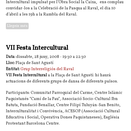
Intercultural impulsat per l’Obra Social la Caixa, ens complau
convidar-los a la Celebració de la Pasqua al Raval, el dia 10
d’abril a les 19h a la Rambla del Raval.
Llegeix més
sobre La Pasqua al Raval: celebrem'ho junts
VII Festa Intercultural
Data:
dissabte, 28 juny, 2008 -
19:30
a
22:30
Lloc:
Plaça de Sant Agustí
Entitat:
Grup Interreligiós del Raval
VII Festa Intercultural
a la Plaça de Sant Agustí: hi haurà
actuacions de diferents grups de dansa de diferents països.
Participants: Comunitat Parroquial del Carme, Centre Islàmic
Paquistanés “Camí de la Pau”, Associació Socio-Cultural Ibn
Batuta, Fundació Benallar, Centre Filipí Tuluyán-San Benito,
Interculturalitat i Convivència, ACESOP (Associació Cultural
Educativa i Social, Operativa Dones Paquistaneses), Església
Protestant Barcelona Centre.