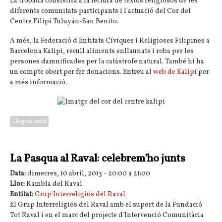
La trobada consistirà a la lectura de textos religiosos de les
diferents comunitats participants i l'actuació del Cor del
Centre Filipí Tuluyán-San Benito.
A més, la Federació d'Entitats Cíviques i Religioses Filipines a
Barcelona Kalipi, recull aliments enllaunats i roba per les
persones damnificades per la catàstrofe natural. També hi ha
un compte obert per fer donacions. Entreu al
web de Kalipi
per
a més informació.
Llegeix més
sobre Acte interreligiós solidari amb les víctimes del tifó a
Filipines
La Pasqua al Raval: celebrem'ho junts
Data:
dimecres, 10 abril, 2013 -
20:00
a
21:00
Lloc:
Rambla del Raval
Entitat:
Grup Interreligiós del Raval
El Grup Interreligiós del Raval amb el suport de la Fundació
Tot Raval i en el marc del projecte d’Intervenció Comunitària