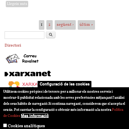
Llegeix més
sobre VII Festa Intercultural
Pàgines
1
2
següent ›
últim »
Formulari de cerca
Cerca
Directori
Configuració de les cookies
Utilitzem cookies pròpies i de tercers per a millorar els nostres serveis i
mostrar-li publicitat relacionada amb les seves preferències mitjançant l’anàlisi
dels seus hàbits de navegació.
Si continua navegant, considerem que n’accepta el
seu ús. Pot canviar la configuració o obtenir més informació a la nostra
Política
Mes informació
de Cookies
Cookies analítiques