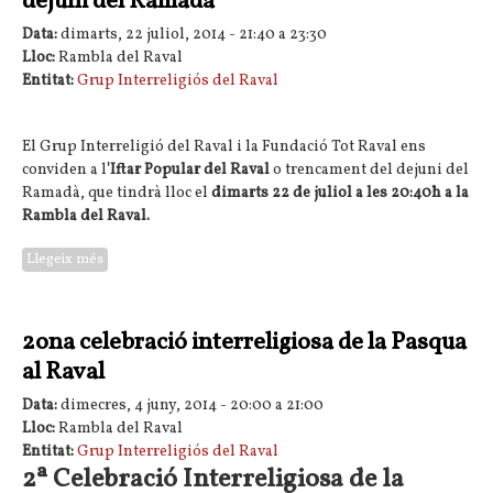
dejuni del Ramadà
Data:
dimarts, 22 juliol, 2014 -
21:40
a
23:30
Lloc:
Rambla del Raval
Entitat:
Grup Interreligiós del Raval
El Grup Interreligió del Raval i la Fundació Tot Raval ens
conviden a l
'Iftar Popular del Raval
o trencament del dejuni del
Ramadà, que tindrà lloc el
dimarts 22 de juliol a les 20:40h a la
Rambla del Raval.
Llegeix més
sobre Iftar popular del Raval: trencament del dejuni del
Ramadà
2ona celebració interreligiosa de la Pasqua
al Raval
Data:
dimecres, 4 juny, 2014 -
20:00
a
21:00
Lloc:
Rambla del Raval
Entitat:
Grup Interreligiós del Raval
2ª Celebració Interreligiosa de la