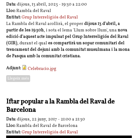
Data:
dijous, 13 abril, 2023 -
19:30
a
22:00
Lloc:
Rambla del Raval
Entitat:
Grup Interreligiós del Raval
La Rambla del Raval acollirà, el proper
dijous 13 d'abril, a
partir de les 19.30h
, i sota el lema 'Llum sobre llum', una
nova
edició d'aquest acte impulsat pel Grup Interreligiós del Raval
(GIR)
, durant el qual
es compartirà un sopar comunitari del
trencament del dejuni amb la comunitat musulmana i la mona
de Pasqua amb la comunitat cristiana.
Adjunt:
Celebracio.jpg
Llegeix més
sobre Celebració comunitària de la Pàsqua i de l'Iftar a la
Rambla del Raval de Barcelona
Iftar popular a la Rambla del Raval de
Barcelona
Data:
dijous, 22 juny, 2017 -
21:00
a
21:30
Lloc:
Rambla del Raval de Barcelona
Entitat:
Grup Interreligiós del Raval