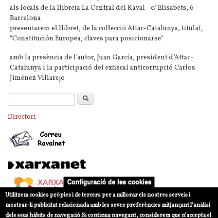
als locals de la llibreia La Central del Raval - c/ Elisabets, 6
Barcelona
presentarem el llibret, de la col·lecció Attac-Catalunya, titulat,
“Constitución Europea, claves para posicionarse”
amb la presència de l’autor, Juan García, president d’Attac-
Catalunya i la participació del exfiscal anticorrupció Carlos
Jiménez Villarejo
Formulari de cerca
Cerca
Directori
Configuració de les cookies
Utilitzem cookies pròpies i de tercers per a millorar els nostres serveis i
mostrar-li publicitat relacionada amb les seves preferències mitjançant l’anàlisi
dels seus hàbits de navegació.
Si continua navegant, considerem que n’accepta el