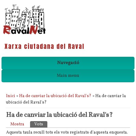
Xarxa ciutadana del Raval
Navegació
Main menu
Esteu aquí
Inici
»
Ha de canviar la ubicació del Raval's?
» Ha de canviar la
ubicació del Raval's?
Ha de canviar la ubicació del Raval's?
Pestanyes primàries
Mostra
Vots
(pestanya activa)
Aquesta taula recull tots els vots registrats d'aquesta enquesta.