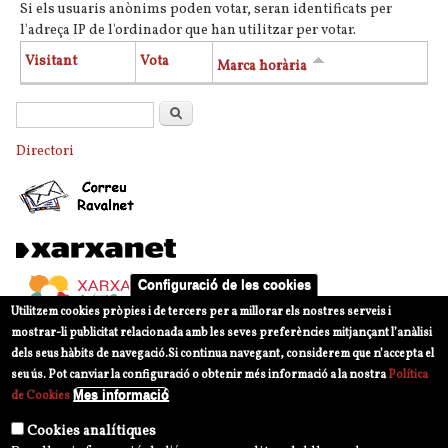
Si els usuaris anònims poden votar, seran identificats per
l'adreça IP de l'ordinador que han utilitzar per votar.
Visitant
Vota
Marca horària
Formulari de cerca
Cerca
Directori
Configuració de les cookies
Utilitzem cookies pròpies i de tercers per a millorar els nostres serveis i
mostrar-li publicitat relacionada amb les seves preferències mitjançant l’anàlisi
dels seus hàbits de navegació.
Si continua navegant, considerem que n’accepta el
seu ús. Pot canviar la configuració o obtenir més informació a la nostra
Política
Mes informació
de Cookies
Cookies analítiques