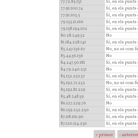
77.72.85.131
Sí, en els punts
77.91.100.74
Sí, en els punts
77.91.103.5
Sí, en els punts
79.155.11.166
Sí, en els punts
79.158.194.102
Sí, en els punts
80.28.249.32
No
81.184.228.141
Sí, en els punts
83.247.136.67
No, no sé com f
83.44.36.136
No
84.247.50.181
Sí, en els punts
84.79.240.231
No
85.132.252.37
Sí, en els punts
85.192.71.232
No, no sé com f
85.192.81.229
Sí, en els punts
85.48.248.39
Sí, en els punts
86.127.229.76
No
86.159.252.250
Sí, en els punts
87.118.116.90
Sí, en els punts
87.120.114.236
Sí, en els punts
Pàgines
« primer
‹ anterio