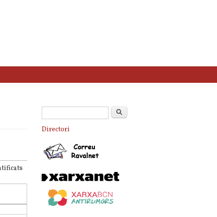
Formulari de cerca
Cerca
Directori
tificats