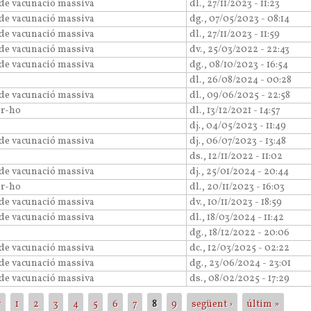
 de vacunació massiva
dl., 27/11/2023 - 11:23
 de vacunació massiva
dg., 07/05/2023 - 08:14
 de vacunació massiva
dl., 27/11/2023 - 11:59
 de vacunació massiva
dv., 25/03/2022 - 22:43
 de vacunació massiva
dg., 08/10/2023 - 16:54
dl., 26/08/2024 - 00:28
 de vacunació massiva
dl., 09/06/2025 - 22:58
er-ho
dl., 13/12/2021 - 14:57
dj., 04/05/2023 - 11:49
 de vacunació massiva
dj., 06/07/2023 - 13:48
ds., 12/11/2022 - 11:02
 de vacunació massiva
dj., 25/01/2024 - 20:44
er-ho
dl., 20/11/2023 - 16:03
 de vacunació massiva
dv., 10/11/2023 - 18:59
 de vacunació massiva
dl., 18/03/2024 - 11:42
dg., 18/12/2022 - 20:06
 de vacunació massiva
dc., 12/03/2025 - 02:22
 de vacunació massiva
dg., 23/06/2024 - 23:01
 de vacunació massiva
ds., 08/02/2025 - 17:29
r
1
2
3
4
5
6
7
8
9
següent ›
últim »