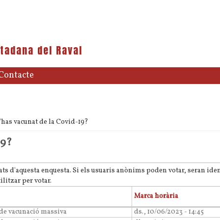
tadana del Raval
Contacte
'has vacunat de la Covid-19?
19?
nya activa)
trats d'aquesta enquesta. Si els usuaris anònims poden votar, seran iden
ilitzar per votar.
Marca horària
 de vacunació massiva
ds., 10/06/2023 - 14:45