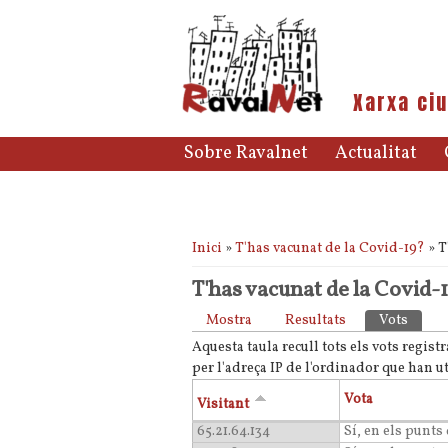
Xarxa ciu
Sobre Ravalnet
Actualitat
Esteu aquí
Inici
»
T'has vacunat de la Covid-19?
» T
T'has vacunat de la Covid-
Pestanyes primàries
Mostra
Resultats
Vots
(pesta
Aquesta taula recull tots els vots regis
per l'adreça IP de l'ordinador que han ut
Vota
Visitant
65.21.64.134
Sí, en els punts