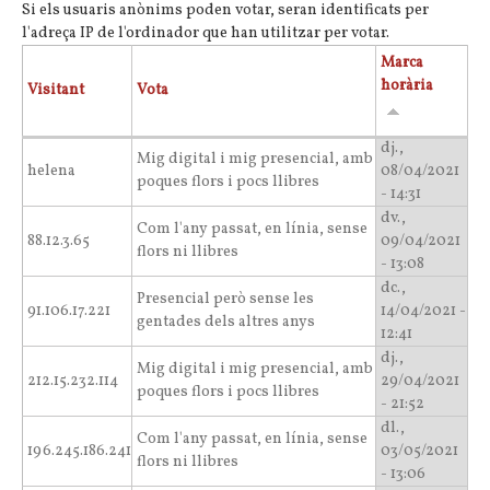
Si els usuaris anònims poden votar, seran identificats per
l'adreça IP de l'ordinador que han utilitzar per votar.
Marca
horària
Visitant
Vota
dj.,
Mig digital i mig presencial, amb
helena
08/04/2021
poques flors i pocs llibres
- 14:31
dv.,
Com l'any passat, en línia, sense
88.12.3.65
09/04/2021
flors ni llibres
- 13:08
dc.,
Presencial però sense les
91.106.17.221
14/04/2021 -
gentades dels altres anys
12:41
dj.,
Mig digital i mig presencial, amb
212.15.232.114
29/04/2021
poques flors i pocs llibres
- 21:52
dl.,
Com l'any passat, en línia, sense
196.245.186.241
03/05/2021
flors ni llibres
- 13:06