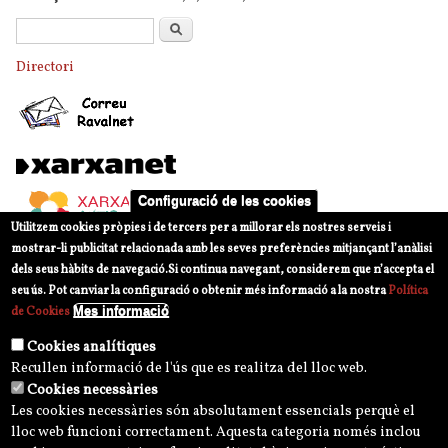
Formulari de cerca
Cerca
Directori
Configuració de les cookies
Utilitzem cookies pròpies i de tercers per a millorar els nostres serveis i
mostrar-li publicitat relacionada amb les seves preferències mitjançant l’anàlisi
dels seus hàbits de navegació.
Si continua navegant, considerem que n’accepta el
seu ús. Pot canviar la configuració o obtenir més informació a la nostra
Política
Mes informació
de Cookies
Cookies analítiques
Recullen informació de l'ús que es realitza del lloc web.
Cookies necessàries
Les cookies necessàries són absolutament essencials perquè el
lloc web funcioni correctament. Aquesta categoria només inclou