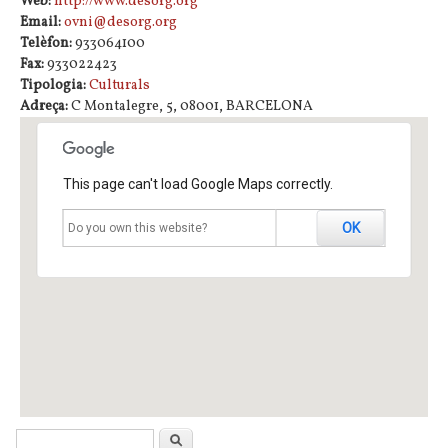
Web:
http://www.desorg.org
Email:
ovni@desorg.org
Telèfon:
933064100
Fax:
933022423
Tipologia:
Culturals
Adreça:
C Montalegre, 5, 08001, BARCELONA
This page can't load Google Maps correctly.
OK
Do you own this website?
Formulari de cerca
Cerca