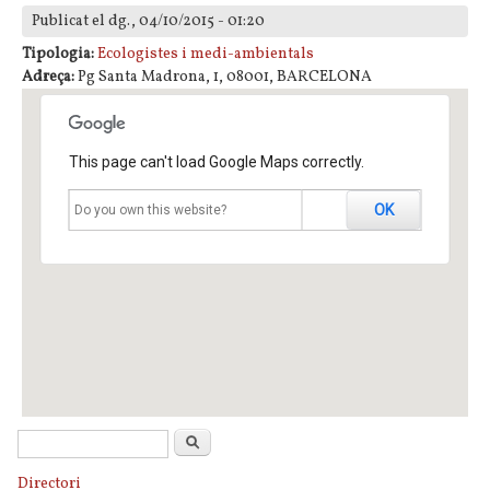
Publicat el dg., 04/10/2015 - 01:20
Tipologia:
Ecologistes i medi-ambientals
Adreça:
Pg Santa Madrona, 1, 08001, BARCELONA
This page can't load Google Maps correctly.
OK
Do you own this website?
Formulari de cerca
Cerca
Directori