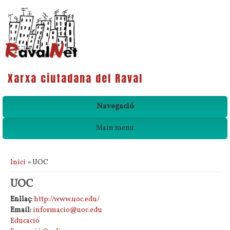
Xarxa ciutadana del Raval
Navegació
Main menu
Esteu aquí
Inici
» UOC
UOC
Enllaç:
http://www.uoc.edu/
Email:
informacio@uoc.edu
Educació