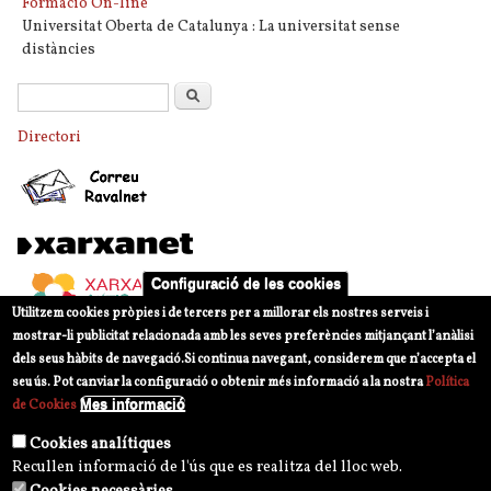
Formació On-line
Universitat Oberta de Catalunya : La universitat sense
distàncies
Formulari de cerca
Cerca
Directori
Configuració de les cookies
Utilitzem cookies pròpies i de tercers per a millorar els nostres serveis i
mostrar-li publicitat relacionada amb les seves preferències mitjançant l’anàlisi
dels seus hàbits de navegació.
Si continua navegant, considerem que n’accepta el
seu ús. Pot canviar la configuració o obtenir més informació a la nostra
Política
Mes informació
de Cookies
Cookies analítiques
Recullen informació de l'ús que es realitza del lloc web.