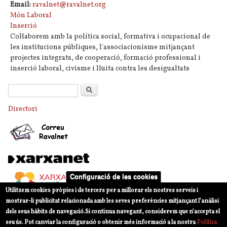
Email:
ravalnet@ravalnet.org
Món Laboral
Inserció
Col·laborem amb la política social, formativa i ocupacional de
les institucions públiques, l'associacionisme mitjançant
projectes integrats, de cooperació, formació professional i
inserció laboral, civisme i lluita contra les desigualtats
Formulari de cerca
Cerca
Directori
Configuració de les cookies
Utilitzem cookies pròpies i de tercers per a millorar els nostres serveis i
mostrar-li publicitat relacionada amb les seves preferències mitjançant l’anàlisi
dels seus hàbits de navegació.
Si continua navegant, considerem que n’accepta el
seu ús. Pot canviar la configuració o obtenir més informació a la nostra
Política